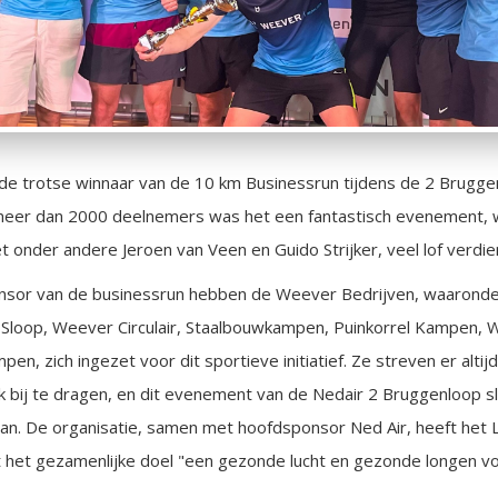
 trotse winnaar van de 10 km Businessrun tijdens de 2 Bruggen
eer dan 2000 deelnemers was het een fantastisch evenement, w
t onder andere Jeroen van Veen en Guido Strijker, veel lof verdie
onsor van de businessrun hebben de Weever Bedrijven, waarond
loop, Weever Circulair, Staalbouwkampen, Puinkorrel Kampen, W
en, zich ingezet voor dit sportieve initiatief. Ze streven er altij
k bij te dragen, en dit evenement van de Nedair 2 Bruggenloop sl
 aan. De organisatie, samen met hoofdsponsor Ned Air, heeft het 
 het gezamenlijke doel "een gezonde lucht en gezonde longen vo