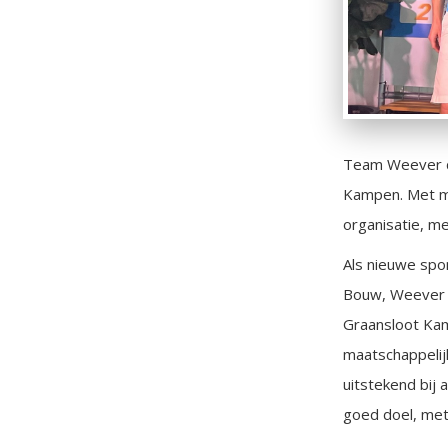
Team Weever de
Kampen. Met m
organisatie, me
Als nieuwe sp
Bouw, Weever S
Graansloot Kamp
maatschappelij
uitstekend bij
goed doel, met