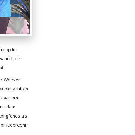
loop in
aarbij de
nt.
er Weever
indkr-acht en
d naar om
uit daar
Longfonds als
or iedereen!"