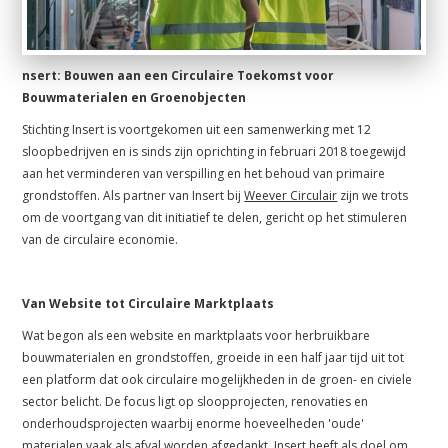
nsert: Bouwen aan een Circulaire Toekomst voor
Bouwmaterialen en Groenobjecten
Stichting Insert is voortgekomen uit een samenwerking met 12
sloopbedrijven en is sinds zijn oprichting in februari 2018 toegewijd
aan het verminderen van verspilling en het behoud van primaire
grondstoffen. Als partner van Insert bij
Weever Circulair
zijn we trots
om de voortgang van dit initiatief te delen, gericht op het stimuleren
van de circulaire economie.
Van Website tot Circulaire Marktplaats
Wat begon als een website en marktplaats voor herbruikbare
bouwmaterialen en grondstoffen, groeide in een half jaar tijd uit tot
een platform dat ook circulaire mogelijkheden in de groen- en civiele
sector belicht. De focus ligt op sloopprojecten, renovaties en
onderhoudsprojecten waarbij enorme hoeveelheden 'oude'
materialen vaak als afval worden afgedankt. Insert heeft als doel om