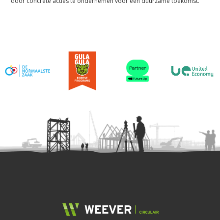
door concrete acties te ondernemen voor een duurzame toekomst.